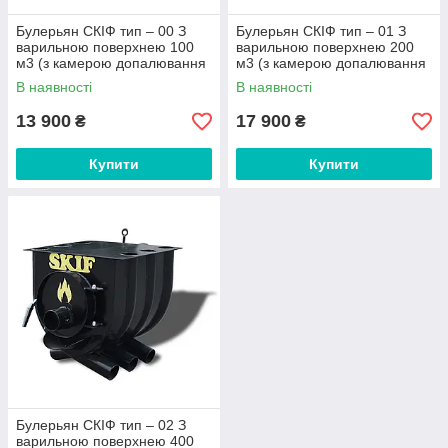
Булерьян СКІФ тип – 00 З
Булерьян СКІФ тип – 01 З
варильною поверхнею 100
варильною поверхнею 200
м3 (з камерою допалювання
м3 (з камерою допалювання
вторинних газів)
вторинних газів)
В наявності
В наявності
13 900
17 900
₴
₴
Купити
Купити
Булерьян СКІФ тип – 02 З
варильною поверхнею 400