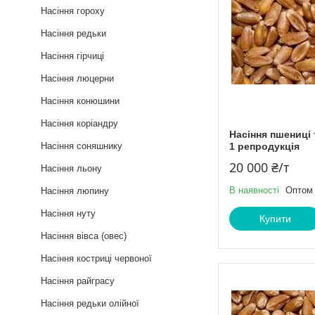
Насіння гороху
Насіння редьки
Насіння гірчиці
Насіння люцерни
Насіння конюшини
Насіння коріандру
Насіння пшениці
Насіння соняшнику
1 репродукція
20 000 ₴/т
Насіння льону
В наявності
Оптом 
Насіння люпину
Насіння нуту
Купити
Насіння вівса (овес)
Насіння костриці червоної
Насіння райграсу
Насіння редьки олійної