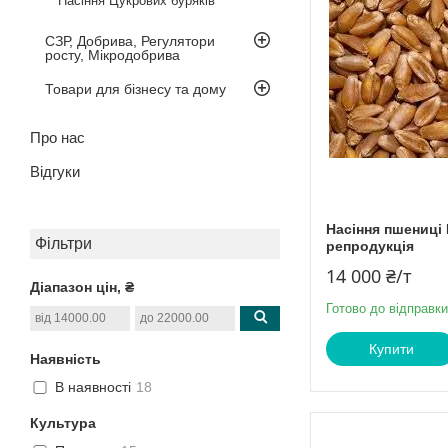
Насіння Цукрових буряків
СЗР, Добрива, Регулятори
росту, Мікродобрива
Товари для бізнесу та дому
Про нас
Відгуки
Насіння пшениці 
Фільтри
репродукція
14 000 ₴/т
Діапазон цін, ₴
Готово до відправки
Купити
Наявність
В наявності
18
Культура