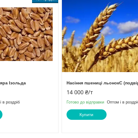
яра Ізольда
Насіння пшениці льонокС (подві
14 000 ₴/т
і в роздріб
Готово до відправки
Оптом і в роздрі
Купити