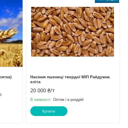
рятка)
Насіння пшениці твердої МІП Райдужна
еліта
20 000 ₴/т
б
В наявності
Оптом і в роздріб
Купити