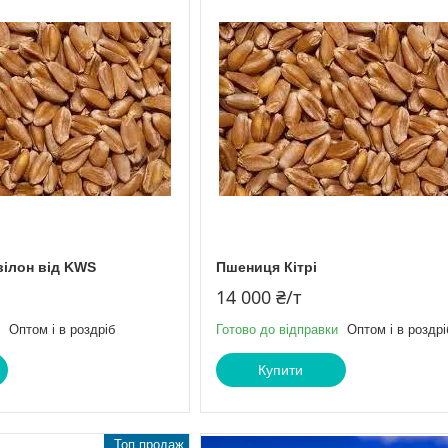
ілон від KWS
Пшениця Кітрі
14 000 ₴/т
Оптом і в роздріб
Готово до відправки
Оптом і в роздрі
Купити
Топ продаж