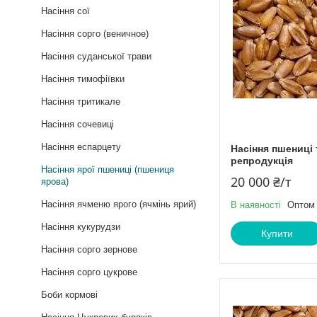
Насіння сої
Насіння сорго (веничное)
Насіння суданської трави
Насіння тимофіївки
Насіння тритикале
Насіння сочевиці
Насіння еспарцету
Насіння пшениці 
репродукція
Насіння ярої пшениці (пшениця
20 000 ₴/т
ярова)
Насіння ячменю ярого (ячмінь ярий)
В наявності
Оптом 
Насіння кукурудзи
Купити
Насіння сорго зернове
Насіння сорго цукрове
Боби кормові