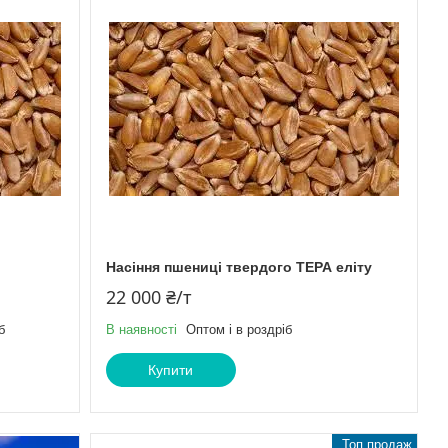
Насіння пшениці твердого ТЕРА еліту
22 000 ₴/т
б
В наявності
Оптом і в роздріб
Купити
Топ продаж