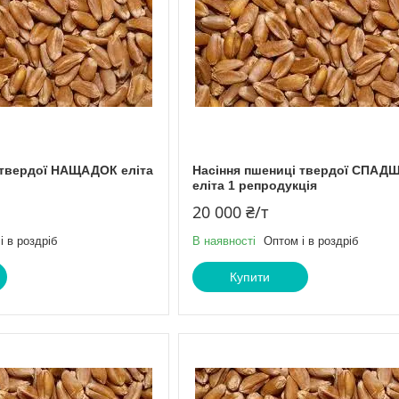
 твердої НАЩАДОК еліта
Насіння пшениці твердої СПАД
еліта 1 репродукція
20 000 ₴/т
і в роздріб
В наявності
Оптом і в роздріб
Купити