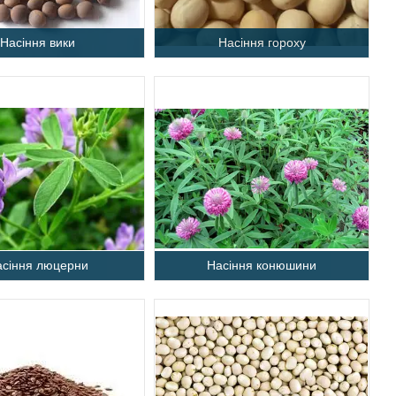
Насіння вики
Насіння гороху
асіння люцерни
Насіння конюшини