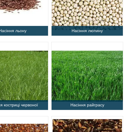
Насіння льону
Насіння люпину
я костриці червоної
Насіння райграсу