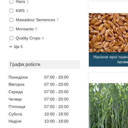
Hans
1
KWS
1
Maisadour Semences
7
Monsanto
5
Quality Crops
4
Ще 5
Насіння ярої пше
ярова
Графік роботи
Понеділок
07:00
20:00
Вівторок
07:00
20:00
Середа
07:00
20:00
Четвер
07:00
20:00
Пʼятниця
07:00
20:00
Субота
10:00
18:00
Неділя
10:00
18:00