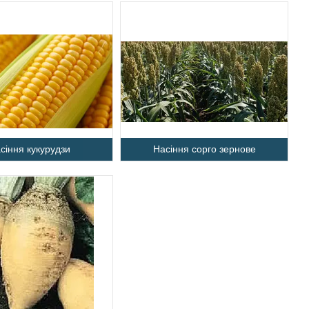
сіння кукурудзи
Насіння сорго зернове