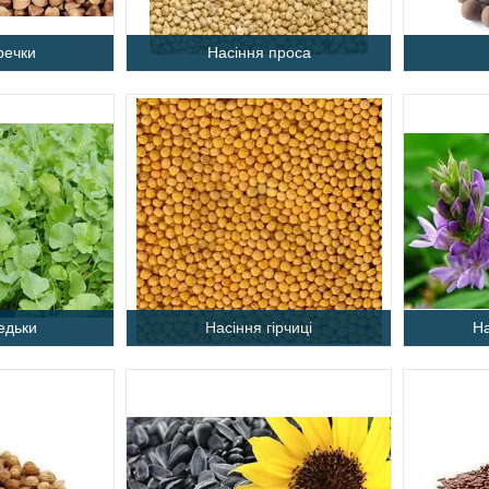
речки
Насіння проса
едьки
Насіння гірчиці
Н