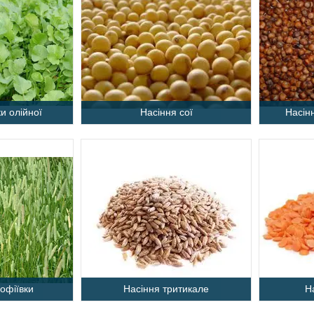
и олійної
Насіння сої
Насін
офіївки
Насіння тритикале
Н