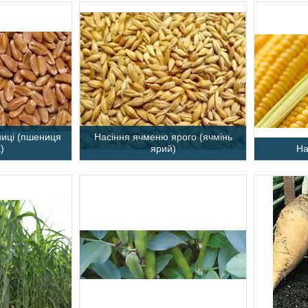
ниці (пшениця
Насіння ячменю ярого (ячмінь
)
ярий)
На