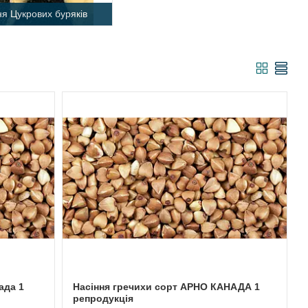
ня Цукрових буряків
ада 1
Насіння гречихи сорт АРНО КАНАДА 1
репродукція