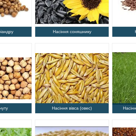
ріандру
Насіння соняшнику
нуту
Насіння вівса (овес)
Насінн