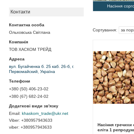
Насіння сорг
Контакти
Ольховська Світлана
ТОВ ХАСКОМ ТРЕЙД
вул. Бугайченка б. 25 каб. 26-б, г.
Первомайский, Україна
+380 (50) 406-23-02
+380 (67) 682-24-02
khaskom_trade@ukr.net
+380957943633
Насіння гречихи
viber
+380957943633
еліта 1 репродук