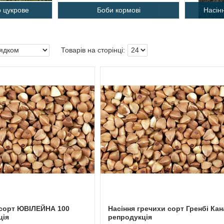
о цукрове
Боби кормові
Насін
 сорт ЮВІЛЕЙНА 100
Насіння гречихи сорт Гренбі Кан
ція
репродукція