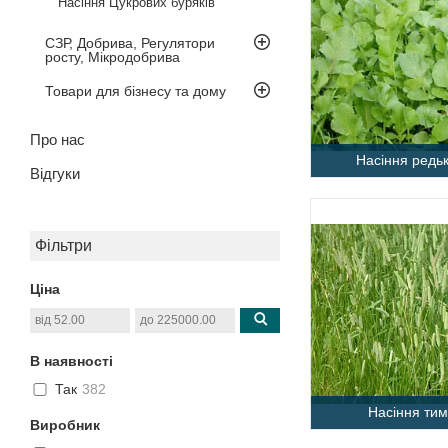
Насіння Цукрових буряків
СЗР, Добрива, Регулятори
росту, Мікродобрива
Товари для бізнесу та дому
Про нас
Насіння редьк
Відгуки
Фільтри
Ціна
В наявності
Так
382
Насіння тим
Виробник