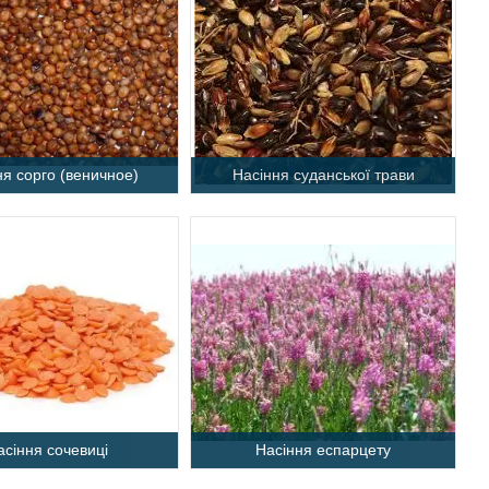
ня сорго (веничное)
Насіння суданської трави
асіння сочевиці
Насіння еспарцету