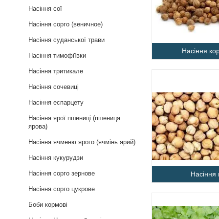
Насіння сої
Насіння сорго (веничное)
Насіння суданської трави
Насіння ко
Насіння тимофіївки
Насіння тритикале
Насіння сочевиці
Насіння еспарцету
Насіння ярої пшениці (пшениця
ярова)
Насіння ячменю ярого (ячмінь ярий)
Насіння кукурудзи
Насіння сорго зернове
Насіння 
Насіння сорго цукрове
Боби кормові