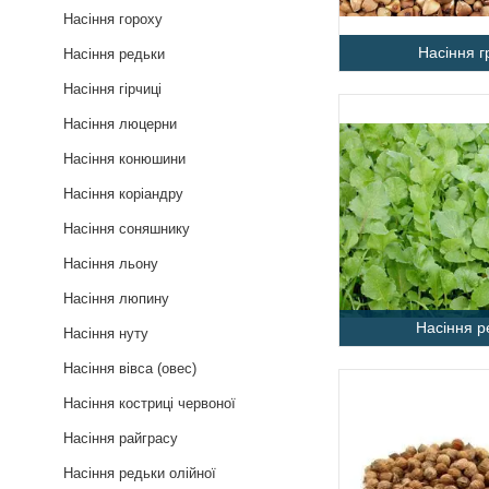
Насіння гороху
Насіння г
Насіння редьки
Насіння гірчиці
Насіння люцерни
Насіння конюшини
Насіння коріандру
Насіння соняшнику
Насіння льону
Насіння люпину
Насіння р
Насіння нуту
Насіння вівса (овес)
Насіння костриці червоної
Насіння райграсу
Насіння редьки олійної