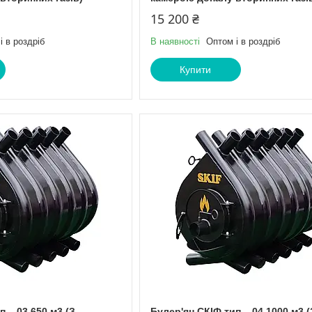
15 200 ₴
і в роздріб
В наявності
Оптом і в роздріб
Купити
п – 03 650 м3 (З
Булер'ян СКІФ тип – 04 1000 м3 (