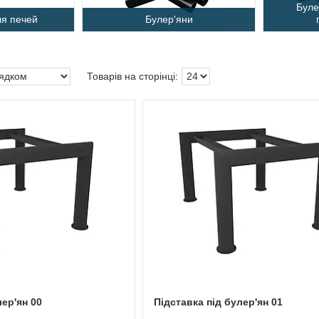
Буле
ля печей
Булер'яни
лер'ян 00
Підставка під булер'ян 01