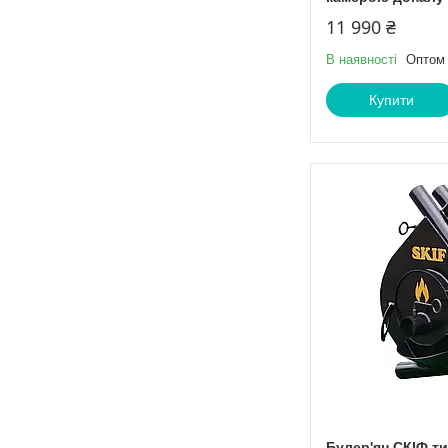
11 990 ₴
В наявності
Оптом 
Купити
Булер'ян СКІФ ти