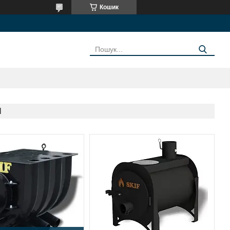
Кошик
И