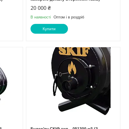
20 000 ₴
В наявності
Оптом і в роздріб
Купити
З
Булер'ян СКІФ тип – 051300 м3 (З