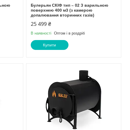
льною
Булерьян СКІФ тип – 02 З варильною
поверхнею 400 м3 (з камерою
допалювання вторинних газів)
25 499 ₴
В наявності
Оптом і в роздріб
Купити