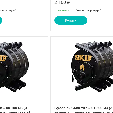
2 100 ₴
і в роздріб
В наявності
Оптом і в роздріб
Купити
п – 00 100 м3 (З
Булер'ян СКІФ тип – 01 200 м3 (З
вторинних газів)
камерою допалу вторинних газі