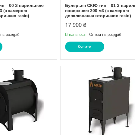
ип – 00 З варильною
Булерьян СКІФ тип – 01 З вари
3 (з камерою
поверхнею 200 м3 (з камерою
ринних газів)
допалювання вторинних газів)
17 900 ₴
і в роздріб
В наявності
Оптом і в роздріб
Купити