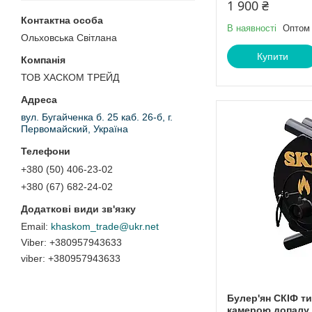
1 900 ₴
В наявності
Оптом 
Ольховська Світлана
Купити
ТОВ ХАСКОМ ТРЕЙД
вул. Бугайченка б. 25 каб. 26-б, г.
Первомайский, Україна
+380 (50) 406-23-02
+380 (67) 682-24-02
khaskom_trade@ukr.net
+380957943633
viber
+380957943633
Булер'ян СКІФ ти
камерою допалу 