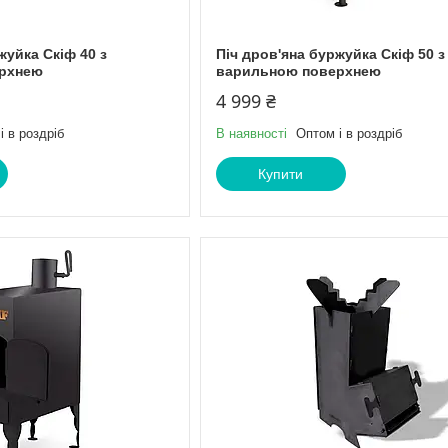
жуйка Скіф 40 з
Піч дров'яна буржуйка Скіф 50 з
рхнею
варильною поверхнею
4 999 ₴
і в роздріб
В наявності
Оптом і в роздріб
Купити