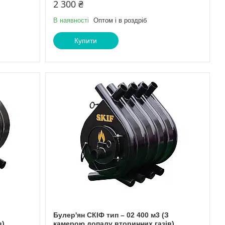
2 300 ₴
В наявності
Оптом і в роздріб
Купити
Булер'ян СКІФ тип – 02 400 м3 (З
в)
камерою допалу вторинних газів)