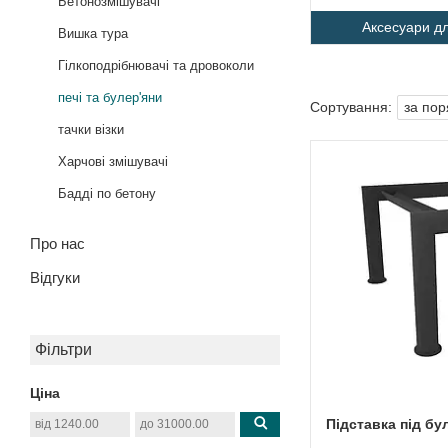
Бетонозмішувачі
Аксесуари д
Вишка тура
Гілкоподрібнювачі та дровоколи
печі та булер'яни
тачки візки
Харчові змішувачі
Бадді по бетону
Про нас
Відгуки
Фільтри
Ціна
Підставка під бу