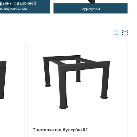
рьяны с варочной
поверхностью
буржуйки
Підставка під булер'ян 02