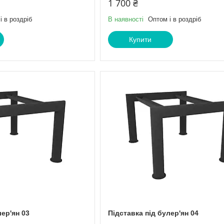
1 700 ₴
і в роздріб
В наявності
Оптом і в роздріб
Купити
лер'ян 03
Підставка під булер'ян 04