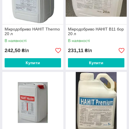
Мікродобриво НАНІТ Thermo
Мікродобриво НАНІТ В11 бор
20 л
20 л
В наявності
В наявності
242,50
231,11
₴/л
₴/л
Купити
Купити