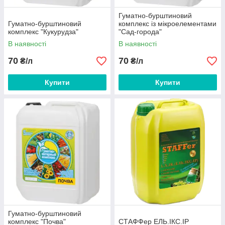
Гуматно-бурштиновий
Гуматно-бурштиновий
комплекс із мікроелементами
комплекс "Кукурудза"
"Сад-города"
В наявності
В наявності
70
70
₴/л
₴/л
Купити
Купити
Гуматно-бурштиновий
комплекс "Почва"
СТАФФер ЕЛЬ.ІКС.ІР