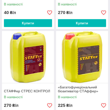
В наявності
В наявності
40
270
₴/л
₴/л
Купити
Купити
«Багатофункціональний
СТАФФер СТРЕС КОНТРОЛ
бiоактиватор СТАффер»
В наявності
В наявності
270
225
₴/л
₴/л