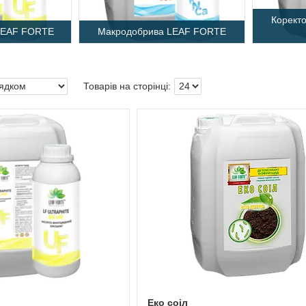
Корект
LEAF FORTE
Макродобрива LEAF FORTE
Еко соіл