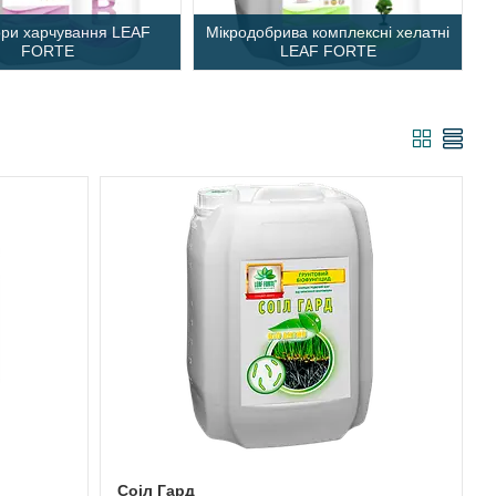
ори харчування LEAF
Мікродобрива комплексні хелатні
FORTE
LEAF FORTE
Соіл Гард