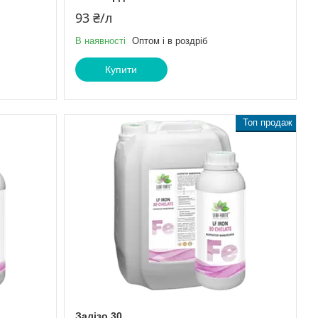
93 ₴/л
В наявності
Оптом і в роздріб
Купити
Топ продаж
Залізо 30