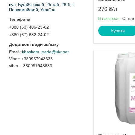
вул. Бугайченка б. 25 каб. 26-б, г.
270 ₴/л
Первомайский, Україна
В наявності
Оптом 
+380 (50) 406-23-02
Купити
+380 (67) 682-24-02
khaskom_trade@ukr.net
+380957943633
viber
+380957943633