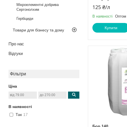
Мікроелементні добрива
125 ₴/л
Сергонолхим
В наявності
Оптом 
Гербіциди
Купити
Товари для бізнесу та дому
Про нас
Відгуки
Фільтри
Ціна
В наявності
Так
17
Бор 140