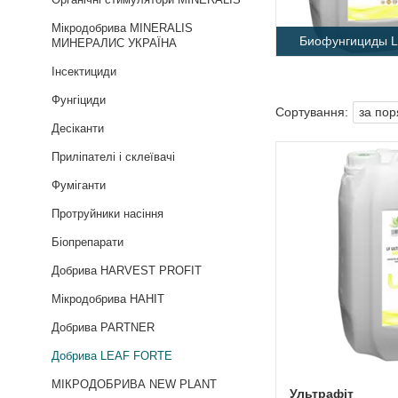
Мікродобрива MINERALIS
Биофунгициды 
МИНЕРАЛИС УКРАЇНА
Інсектициди
Фунгіциди
Десіканти
Приліпателі і склеївачі
Фуміганти
Протруйники насіння
Біопрепарати
Добрива HARVEST PROFIT
Мікродобрива HAHIT
Добрива PARTNER
Добрива LEAF FORTE
МІКРОДОБРИВА NEW PLANT
Ультрафіт