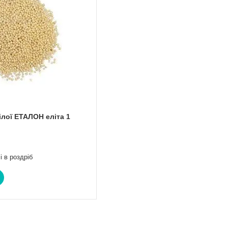
білої ЕТАЛОН еліта 1
і в роздріб