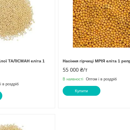
білої ТАЛІСМАН еліта 1
Насіння гірчиці МРІЯ еліта 1 реп
55 000 ₴/т
В наявності
Оптом і в роздріб
і в роздріб
Купити