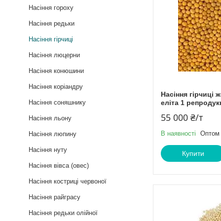
Насіння гороху
Насіння редьки
Насіння гірчиці
Насіння люцерни
Насіння конюшини
Насіння коріандру
Насіння гірчиці
Насіння соняшнику
еліта 1 репродук
55 000 ₴/т
Насіння льону
В наявності
Оптом 
Насіння люпину
Насіння нуту
Купити
Насіння вівса (овес)
Насіння костриці червоної
Насіння райграсу
Насіння редьки олійної