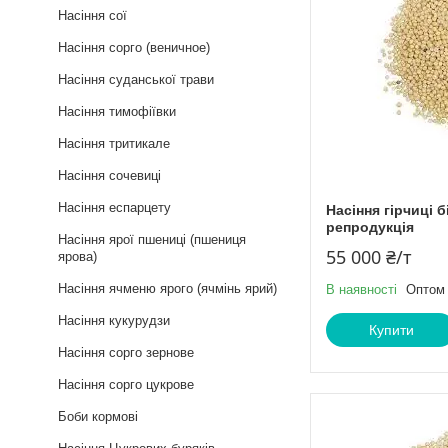
Насіння сої
Насіння сорго (веничное)
Насіння суданської трави
Насіння тимофіївки
Насіння тритикале
Насіння сочевиці
Насіння еспарцету
Насіння гірчиці 
репродукція
Насіння ярої пшениці (пшениця
55 000 ₴/т
ярова)
Насіння ячменю ярого (ячмінь ярий)
В наявності
Оптом 
Насіння кукурудзи
Купити
Насіння сорго зернове
Насіння сорго цукрове
Боби кормові