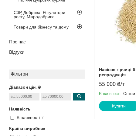
Насіння Цукрових буряків
СЗР, Добрива, Регулятори
росту, Мікродобрива
Товари для бізнесу та дому
Про нас
Відгуки
Насіння гірчиці 
Фільтри
репродукція
55 000 ₴/т
Діапазон цін, ₴
В наявності
Оптом 
Купити
Наявність
В наявності
7
Країна виробник