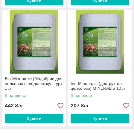
Купити
Купити
Біо-Мінераліс (біодобрис для
польових і плодових культур)
Біо-Мінераліс (деструктор
1 л
целюлози) MINERALIS 10 л
В наявності
В наявності
442
207
₴/л
₴/л
Купити
Купити