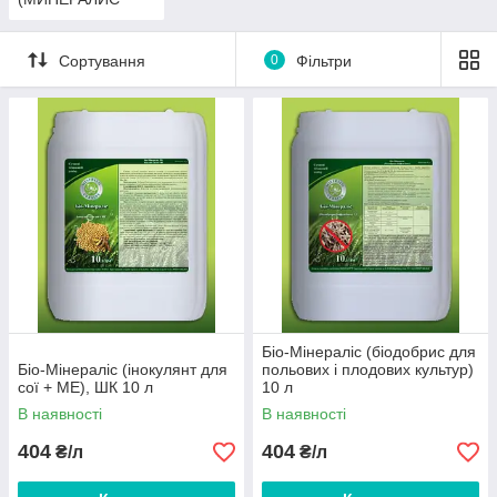
УКРАЇНА)
Сортування
0
Фільтри
Біо-Мінераліс (біодобрис для
Біо-Мінераліс (інокулянт для
польових і плодових культур)
сої + МЕ), ШК 10 л
10 л
В наявності
В наявності
404
404
₴/л
₴/л