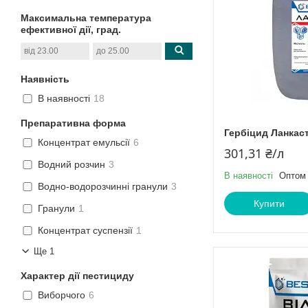
Максимальна температура
ефективної дії, град.
Наявність
В наявності
18
Препаративна форма
Гербіцид Ланкас
Концентрат емульсії
6
301,31 ₴/л
Водний розчин
3
В наявності
Оптом 
Водно-водорозчинні гранули
3
Купити
Гранули
1
Концентрат суспензії
1
Ще 1
Характер дії пестициду
Виборчого
6