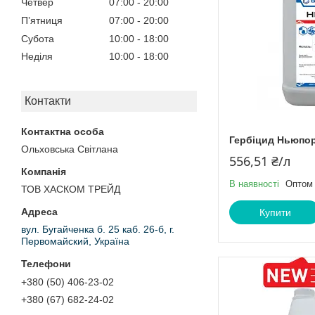
Четвер
07:00
20:00
Пʼятниця
07:00
20:00
Субота
10:00
18:00
Неділя
10:00
18:00
Контакти
Гербіцид Ньюпо
Ольховська Світлана
556,51 ₴/л
В наявності
Оптом 
ТОВ ХАСКОМ ТРЕЙД
Купити
вул. Бугайченка б. 25 каб. 26-б, г.
Первомайский, Україна
+380 (50) 406-23-02
+380 (67) 682-24-02