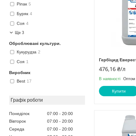
Ріпак
5
Буряк
4
Соя
4
Ще 3
Оброблювані культури.
Кукурудза
2
Гербіцид Еверес
Соя
1
476,16 ₴/л
Виробник
В наявності
Оптом 
Best
17
Купити
Графік роботи
Понеділок
07:00
20:00
Вівторок
07:00
20:00
Середа
07:00
20:00