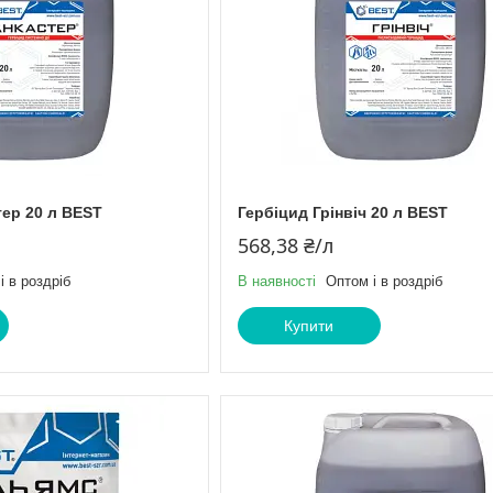
тер 20 л BEST
Гербіцид Грінвіч 20 л BEST
568,38 ₴/л
і в роздріб
В наявності
Оптом і в роздріб
Купити