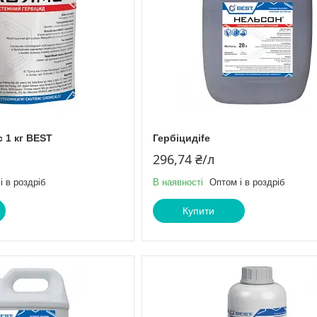
 1 кг BEST
Гербіцидife
296,74 ₴/л
і в роздріб
В наявності
Оптом і в роздріб
Купити