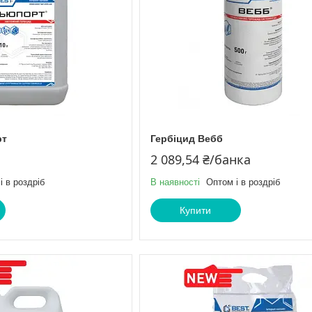
рт
Гербіцид Вебб
2 089,54 ₴/банка
і в роздріб
В наявності
Оптом і в роздріб
Купити