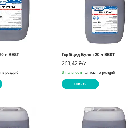
20 л BEST
Гербіцид Булон 20 л BEST
263,42 ₴/л
і в роздріб
В наявності
Оптом і в роздріб
Купити