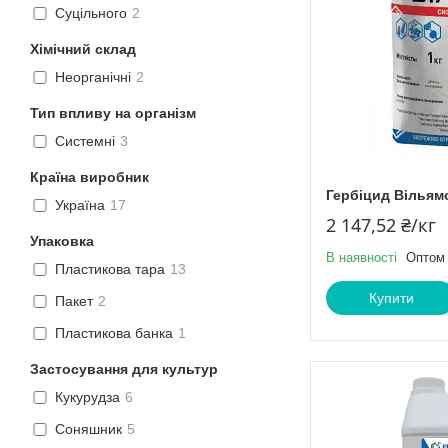
Суцільного
2
Хімічний склад
Неорганічні
2
Тип впливу на організм
Системні
3
Країна виробник
Гербіцид Вільямс
Україна
17
2 147,52 ₴/кг
Упаковка
В наявності
Оптом 
Пластикова тара
13
Купити
Пакет
2
Пластикова банка
1
Застосування для культур
Кукурудза
6
Соняшник
5