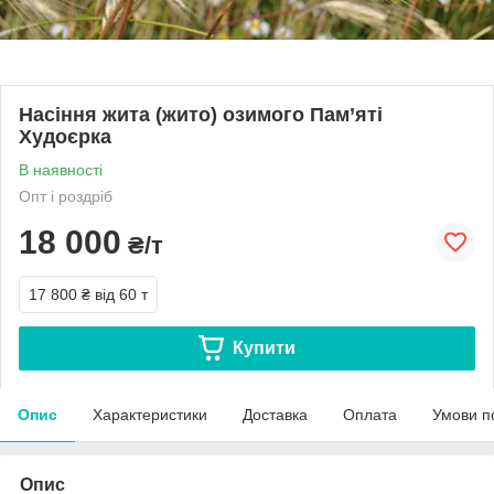
Насіння жита (жито) озимого Пам’яті
Худоєрка
В наявності
Опт і роздріб
18 000
₴/т
17 800 ₴
від 60 т
Купити
Опис
Характеристики
Доставка
Оплата
Умови п
Опис