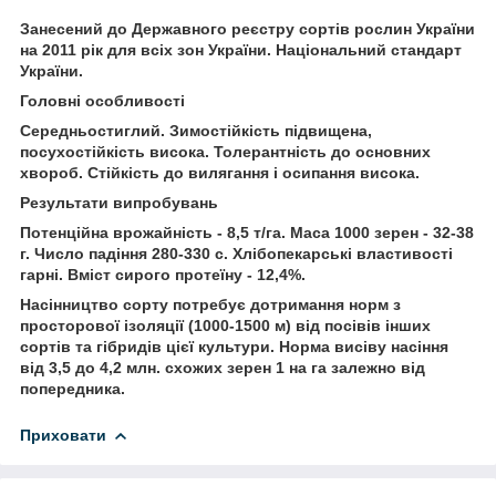
Занесений до Державного реєстру сортів рослин України
на 2011 рік для всіх зон України. Національний стандарт
України.
Головні особливості
Cередньостиглий. Зимостійкість підвищена,
посухостійкість висока. Толерантність до основних
хвороб. Стійкість до вилягання і осипання висока.
Результати випробувань
Потенційна врожайність - 8,5 т/га. Маса 1000 зерен - 32-38
г. Число падіння 280-330 с. Хлібопекарські властивості
гарні. Вміст сирого протеїну - 12,4%.
Насінництво сорту потребує дотримання норм з
просторової ізоляції (1000-1500 м) від посівів інших
сортів та гібридів цієї культури. Норма висіву насіння
від 3,5 до 4,2 млн. схожих зерен 1 на га залежно від
попередника.
Приховати