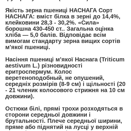
Якість зерна пшениці НАСНАГА Сорт
НАСНАГА: вміст білка в зерні до 14,4%,
клейковини 28,3 - 30,2%. «Сила»
борошна 430-450 ст.. Загальна оцінка
хліба — 5,0 балів. Відповідає всім
вимогам стандарту зерна вищих сортів
м'якої пшениці.
Насіння пшениці м'якої Наснага (Triticum
aestivum L.) різновидності
еритроспермум. Колос
веретеноподобный, не опушений,
середніх розмірів (8-9 см) і щільності (20
- 21 членик колосового стрижня на 10 см
довжини).
Остюки білі, прямі трохи розходяться в
сторони середньої довжини і
брутальності. Плече середньої ширини,
пряме або піднятий на лусці у верхній