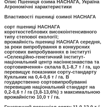
Опис Пшениця озима НАСНАГА, Україна
Агрономічні характеристики
Властивості пшениці озимої НАСНАГА
сорт пшениці НАСНАГА
короткостеблових високоінтенсивного
типу степової екології;
врожайність пшениці НАСНАГА середня,
за роки випробування в конкурсних
сортових випробуваннях в інституті
«Селекційно-генетичний інститут-
національний центр насіннєзнавства та
сортовивчення» склала 8,1-8,7 т / га, що
перевищує показники сорту-стандарту
Куяльник на 0,4-0,6 т / га. В
гоударственно сортовипробуванні
перевищив національний стандарт на
0,2-0,6 т / га (3,8-13,6%) з максимальною
врожайністю 10,0 т / га.
Генетичний потенціал сорту 11,0-12,0 т /