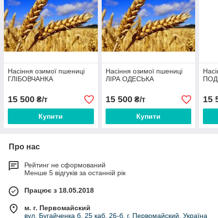
Насіння озимої пшениці
Насіння озимої пшениці
Насі
ГЛІБОВЧАНКА
ЛІРА ОДЕСЬКА
ПОД
15 500
15 500
15 
₴/т
₴/т
Купити
Купити
Про нас
Рейтинг не сформований
Менше 5 відгуків за останній рік
Працює з 18.05.2018
м. г. Первомайский
вул. Бугайченка б. 25 каб. 26-б, г. Первомайский, Україна