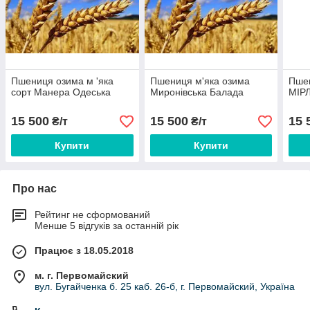
Пшениця озима м 'яка
Пшениця м'яка озима
Пшен
сорт Манера Одеська
Миронівська Балада
МІР
15 500
15 500
15 
₴/т
₴/т
Купити
Купити
Про нас
Рейтинг не сформований
Менше 5 відгуків за останній рік
Працює з 18.05.2018
м. г. Первомайский
вул. Бугайченка б. 25 каб. 26-б, г. Первомайский, Україна