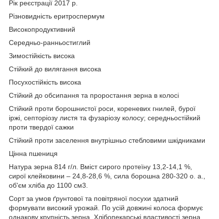
Рік реєстрації 2017 р.
Різновидність еритроспермум
Високопродуктивний
Середньо-ранньостиглий
Зимостійкість висока
Стійкий до вилягання висока
Посухостійкість висока
Стійкий до обсипання та проростання зерна в колосі
Стійкий проти борошнистої роси, кореневих гнилей, бурої
іржі, септоріозу листя та фузаріозу колосу; середньостійкий
проти твердої сажки
Стійкий проти заселення внутрішньо стебловими шкідниками
Цінна пшениця
Натура зерна 814 г/л. Вміст сирого протеїну 13,2-14,1 %,
сирої клейковини – 24,8-28,6 %, сила борошна 280-320 о. а.,
об'єм хліба до 1100 см
3
.
Сорт за умов ґрунтової та повітряної посухи здатний
формувати високий урожай. По усій довжині колоса формує
однакову крупність зерна. Хлібопекарські властивості зерна