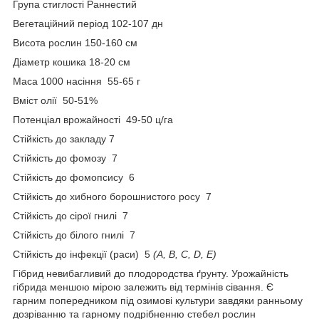
Група стиглості Раннестий
Вегетаційний період 102-107 дн
Висота рослин 150-160 см
Діаметр кошика 18-20 см
Маса 1000 насіння 55-65 г
Вміст олії 50-51%
Потенціал врожайності 49-50 ц/га
Стійкість до закладу 7
Стійкість до фомозу 7
Стійкість до фомопсису 6
Стійкість до хибного борошнистого росу 7
Стійкість до сірої гнилі 7
Стійкість до білого гнилі 7
Стійкість до інфекції (раси) 5
(A, B, C, D, E)
Гібрид невибагливий до плодородства ґрунту. Урожайність
гібрида меншою мірою залежить від термінів сівання. Є
гарним попередником під озимові культури завдяки ранньому
дозріванню та гарному подрібненню стебел рослин