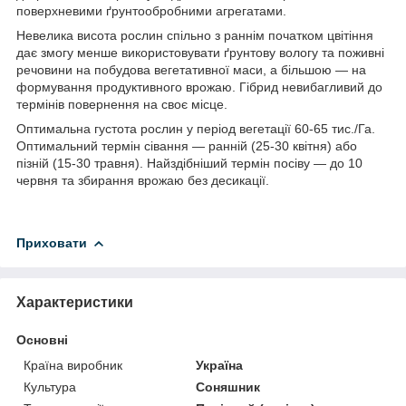
поверхневими ґрунтообробними агрегатами.
Невелика висота рослин спільно з раннім початком цвітіння
дає змогу менше використовувати ґрунтову вологу та поживні
речовини на побудова вегетативної маси, а більшою — на
формування продуктивного врожаю. Гібрид невибагливий до
термінів повернення на своє місце.
Оптимальна густота рослин у період вегетації 60-65 тис./Га.
Оптимальний термін сівання — ранній (25-30 квітня) або
пізній (15-30 травня). Найздібніший термін посіву — до 10
червня та збирання врожаю без десикації.
Приховати
Характеристики
Основні
Країна виробник
Україна
Культура
Соняшник