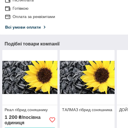
Готівкою
Оплата за реквізитами
Всі умови оплати
Подібні товари компанії
Реал гібрид соняшнику
ТАЛМАЗ гібрид соняшника
ДОЙН
1 200
₴/посівна
одиниця