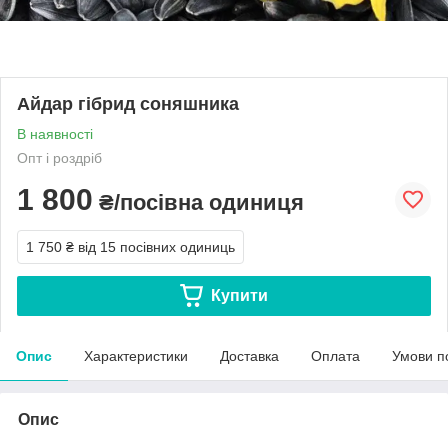
Айдар гібрид соняшника
В наявності
Опт і роздріб
1 800
₴/посівна одиниця
1 750 ₴
від 15 посівних одиниць
Купити
Опис
Характеристики
Доставка
Оплата
Умови п
Опис