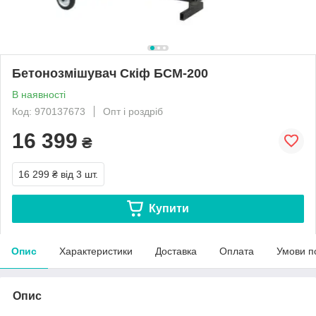
Бетонозмішувач Скіф БСМ-200
В наявності
Код: 970137673
Опт і роздріб
16 399
₴
16 299 ₴
від 3 шт.
Купити
Опис
Характеристики
Доставка
Оплата
Умови п
Опис