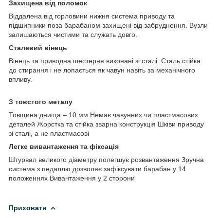
Захищена від поломок
Віддалена від горловини нижня система приводу та
підшипники поза барабаном захищені від забруднення. Вузли
залишаються чистими та служать довго.
Сталевий вінець
Вінець та приводна шестерня виконані зі сталі. Сталь стійка
до стирання і не лопається як чавун навіть за механічного
впливу.
З товстого металу
Товщина днища – 10 мм Немає чавунних чи пластмасових
деталей Жорстка та стійка зварна конструкція Шківи приводу
зі сталі, а не пластмасові
Легке вивантаження та фіксація
Штурвал великого діаметру полегшує розвантаження Зручна
система з педаллю дозволяє зафіксувати барабан у 14
положеннях Вивантаження у 2 сторони
Приховати