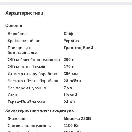
Характеристики
Основні
Виробник
Скіф
Країна виробник
Україна
Принцип дії
Гравітаційний
бетономішалки
Об'єм бака бетономішалки
200 л
Об'єм готової суміші
170 л
Діаметр отвору барабана
396 мм
Частота обертів барабана
28 об/хв
Час перемішування
7 хв
Стан
Новий
Гарантійний термін
24 міс
Характеристики електродвигуна
Живлення
Мережа 220В
Споживана потужність
1100 Вт