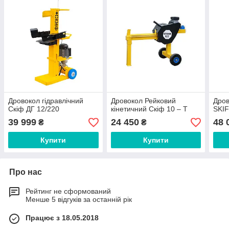
Дровокол гідравлічний
Дровокол Рейковий
Дров
Скіф ДГ 12/220
кінетичний Скіф 10 – Т
SKIF
39 999
24 450
48 
₴
₴
Купити
Купити
Про нас
Рейтинг не сформований
Менше 5 відгуків за останній рік
Працює з 18.05.2018