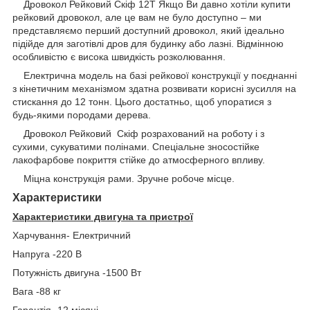
Дровокол Рейковий Скіф 12Т Якщо Ви давно хотіли купити
рейковий дровокол, але це вам не було доступно – ми
представляємо перший доступний дровокол, який ідеально
підійде для заготівлі дров для будинку або лазні. Відмінною
особливістю є висока швидкість розколювання.
Електрична модель на базі рейкової конструкції у поєднанні
з кінетичним механізмом здатна розвивати корисні зусилля на
стискання до 12 тонн. Цього достатньо, щоб упоратися з
будь-якими породами дерева.
Дровокол Рейковий Скіф розрахований на роботу і з
сухими, сукуватими полінами. Спеціальне зносостійке
лакофарбове покриття стійке до атмосферного впливу.
Міцна конструкція рами. Зручне робоче місце.
Характеристики
Характеристики двигуна та пристрої
Харчування- Електричний
Напруга -220 В
Потужність двигуна -1500 Вт
Вага -88 кг
Гарантія -12 місяці