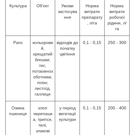
Культура
Об'єкт
Умови
Норма
Норма
застосува
витрати
витрати
ння
препарату
робочої
, л/га
рідини, л/
га
Рапс
кольорови
відходів до
0,1 - 0,15
250 - 300
й,
початку
хрещатий
цвітіння
блошки,
тис,
потаємнох
оботники,
пілінг,
листоїд,
галлиця
Озима
клоп
у період
0,1 - 0,15
200 - 400
пшениця
черепашк
вегетації
а, трипси,
культури
тилі,
злакові