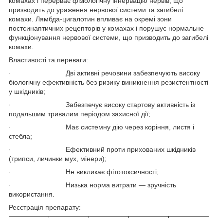
комахах і перерває фізіологічну іннервацію нервів, що
призводить до ураження нервової системи та загибелі
комахи. Лямбда-цигалотин впливає на окремі зони
постсинаптичних рецепторів у комахах і порушує нормальне
функціонування нервової системи, що призводить до загибелі
комахи.
Властивості та переваги:
· Дві активні речовини забезпечують високу
біологічну ефективність без ризику виникнення резистентності
у шкідників;
· Забезпечує високу стартову активність із
подальшим тривалим періодом захисної дії;
· Має системну дію через коріння, листя і
стебла;
· Ефективний проти прихованих шкідників
(трипси, личинки мух, мінери);
· Не викликає фітотоксичності;
· Низька норма витрати — зручність
використання.
Реєстрація препарату: