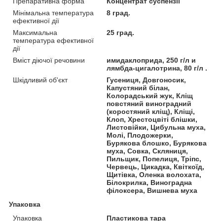
Препаративна форма
Концентрат суспензії
Мінімальна температура
8 град.
ефективної дії
Максимальна
25 град.
температура ефективної
дії
Вміст діючої речовини
имидаклоприда, 250 г/л и
лямбда-цигалотрина, 80 г/л .
Шкідливий об'єкт
Гусениця, Довгоносик,
Капустяний білан,
Колорадський жук, Кліщ
повстяний виноградний
(коростяний кліщ), Кліщі,
Клоп, Хрестоцвіті блішки,
Листовійки, Цибульна муха,
Молі, Плодожерки,
Бурякова блошко, Бурякова
муха, Совка, Скляниця,
Пильщик, Попелиця, Тріпс,
Червець, Цикадка, Квіткоїд,
Щитівка, Оленка волохата,
Білокрилка, Виноградна
філоксера, Вишнева муха
Упаковка
Упаковка
Пластикова тара