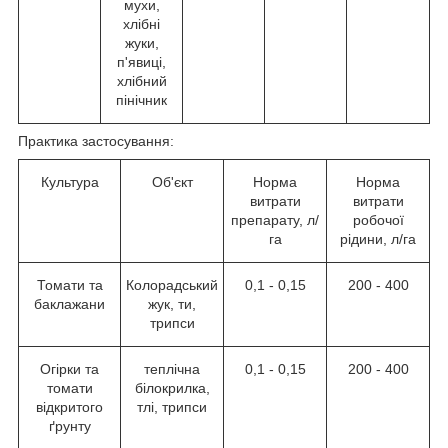
мухи,
хлібні
жуки,
п'явиці,
хлібний
пінічник
Практика застосування:
Культура
Об'єкт
Норма
Норма
витрати
витрати
препарату, л/
робочої
га
рідини, л/га
Томати та
Колорадський
0,1 - 0,15
200 - 400
баклажани
жук, ти,
трипси
Огірки та
теплічна
0,1 - 0,15
200 - 400
томати
білокрилка,
відкритого
тлі, трипси
ґрунту