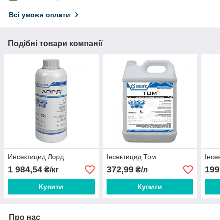
Всі умови оплати
Подібні товари компанії
Инсектицид Лорд
Інсектицид Том
Інсе
1 984,54
372,99
199
₴/кг
₴/л
Купити
Купити
Про нас