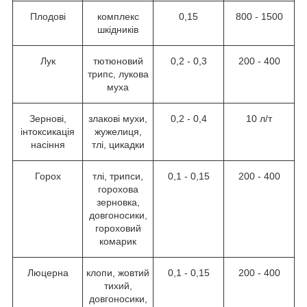
Плодові
комплекс
0,15
800 - 1500
шкідників
Лук
тютюновий
0,2 - 0,3
200 - 400
трипс, лукова
муха
Зернові,
злакові мухи,
0,2 - 0,4
10 л/т
інтоксикація
жужелиця,
насіння
тлі, цикадки
Горох
тлі, трипси,
0,1 - 0,15
200 - 400
горохова
зерновка,
довгоносики,
гороховий
комарик
Люцерна
клопи, жовтий
0,1 - 0,15
200 - 400
тихий,
довгоносики,