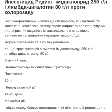
Инсектицид Рединг імідаклоприд 250 г/л
і лямбда-цигалотин 80 г/л проти
колорозаду
Високоефективний інсектицид системного, контактного та
контактно-кишкового впливу проти широкого спектра супуних і
листогризних шкідників із максимальною стартовою
активністю та тривалим періодом захисної дії.
Форма препарату та активна речовина:
Концентрат суспензії з вмістом імідаклоприду, 250 г/л і
лямбда-цигалотрину, 80 г/л.
Хімічний клас:
Неонікотиноїди та синтетичні піретроїди.
Паковання:
20 л.
Період захисної дії:
14-21 день.
Механізм дії:
Імідаклоприд блокує постсинаптичні нікотинілові рецептори в