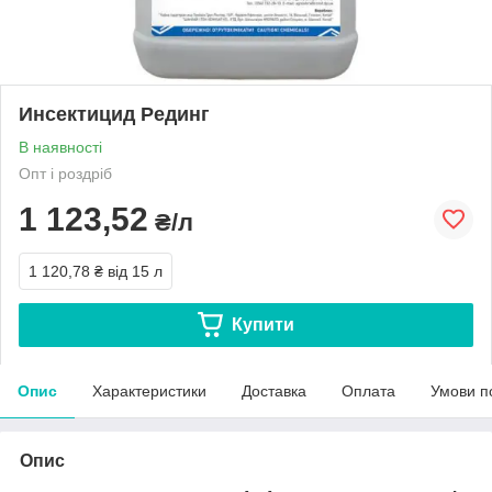
Инсектицид Рединг
В наявності
Опт і роздріб
1 123,52
₴/л
1 120,78 ₴
від 15 л
Купити
Опис
Характеристики
Доставка
Оплата
Умови п
Опис