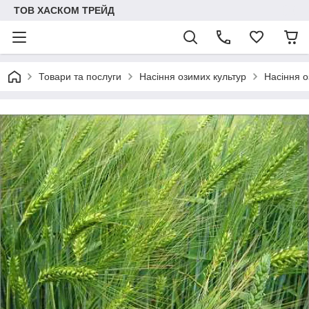
ТОВ ХАСКОМ ТРЕЙД
Товари та послуги
Насіння озимих культур
Насіння 