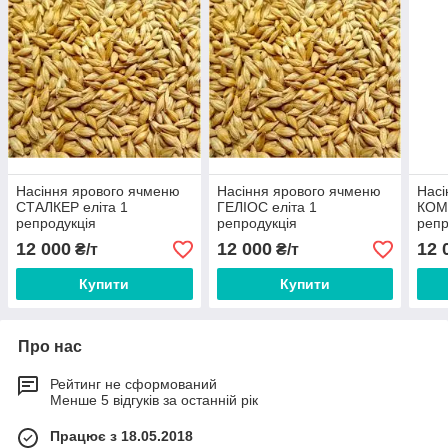
Насіння ярового ячменю
Насіння ярового ячменю
Насі
СТАЛКЕР еліта 1
ГЕЛІОС еліта 1
КОМ
репродукція
репродукція
репр
12 000
12 000
12 
₴/т
₴/т
Купити
Купити
Про нас
Рейтинг не сформований
Менше 5 відгуків за останній рік
Працює з 18.05.2018