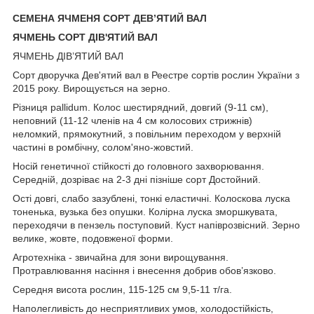
СЕМЕНА ЯЧМЕНЯ СОРТ
ДЕВ’ЯТИЙ ВАЛ
ЯЧМЕНЬ СОРТ ДІВ'ЯТИЙ ВАЛ
ЯЧМЕНЬ ДІВ’ЯТИЙ ВАЛ
Сорт дворучка Дев'ятий вал в Реестре сортів рослин України з
2015 року. Вирощується на зерно.
Різниця pallidum. Колос шестирядний, довгий (9-11 см),
неповний (11-12 членів на 4 см колосових стрижнів)
неломкий, прямокутний, з повільним переходом у верхній
частині в ромбічну, солом'яно-жовстий.
Носій генетичної стійкості до головного захворювання.
Середній, дозріває на 2-3 дні пізніше сорт Достойний.
Ості довгі, слабо зазублені, тонкі еластичні. Колоскова луска
тоненька, вузька без опушки. Колірна луска зморшкувата,
переходячи в пензель поступовий. Куст напіврозвісний. Зерно
велике, жовте, подовженої форми.
Агротехніка - звичайна для зони вирощування.
Протравлювання насіння і внесення добрив обов’язково.
Середня висота рослин, 115-125 см 9,5-11 т/га.
Наполегливість до несприятливих умов, холодостійкість,