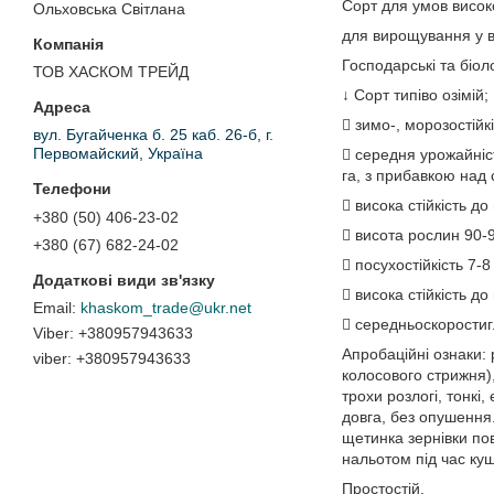
Сорт для умов висок
Ольховська Світлана
для вирощування у вс
Господарські та біол
ТОВ ХАСКОМ ТРЕЙД
↓ Сорт типіво озімій;
 зимо-, морозостійкі
вул. Бугайченка б. 25 каб. 26-б, г.
Первомайский, Україна
 середня урожайніст
га, з прибавкою над 
 висока стійкість до
+380 (50) 406-23-02
 висота рослин 90-9
+380 (67) 682-24-02
 посухостійкість 7-8
 висока стійкість до
khaskom_trade@ukr.net
 середньоскоростигл
+380957943633
Апробаційні ознаки: 
viber
+380957943633
колосового стрижня),
трохи розлогі, тонкі
довга, без опушення
щетинка зернівки по
нальотом під час кущ
Простостій.