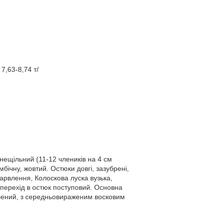
7,63-8,74 т/
 нещільний (11-12 члеників на 4 см
бічну, жовтий. Остюки довгі, зазубрені,
абарвлення, Колоскова луска вузька,
 перехід в остюк поступовий. Основна
елений, з середньовираженим восковим