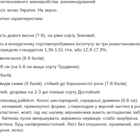
оінтенсивного землеробства. рекомендований
іх зонах України. На зерно.
огічні характеристики:
сть доволі високі (7-8), на рівні сорту Зимовий;
ь в конкурсному сортовипробуванні інституту за три рокистановила 
середнім стандартом 1,36-1,51 т/га, або 12,9-17,3%;
 вилягання (8-9 балів);
8 см (на 5-8 см вище сорту Трудівник);
 балів;
 видів сажки (9 балів), стійкий до борошнистої роси (7-8 балів);
ий, дозріває на 2-3 дні пізніше сорту Достойний.
різновид pallidum. Колос шестирядний, середньої довжини (6-8 см),
 неламкий, прямокутної форми, з переходом у верхній частині в ром
, еластичні, жовті, під час наливу зернакінчики мають антоціанове з
. Квіткова луска зморшкувата, виражена нервація, слабо зазубрена,
встяна. Кущ напівпрямостоячий. Лист без опушення, проміжний, з
іння, колос