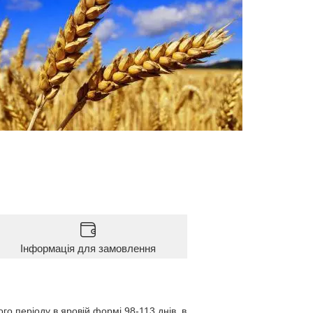
Інформація для замовлення
го періоду в яровій формі 98-113 днів, в