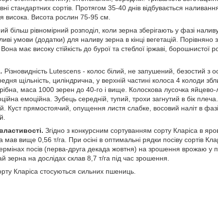
івні стандартних сортів. Протягом 35-40 днів відбувається наливан
ня висока. Висота рослин 75-95 см.
ий більш рівномірний розподіл, коли зерна зберігають у фазі налив
иві умови (додатки) для наливу зерна в кінці вегетацій. Порівняно 
Вона має високу стійкість до бурої та стеблої іржаві, борошнистої р
и
.
Різновидність Lutescens - колос білий, не запушений, безостий з 
едня щільність, циліндрична, у верхній частині колоса 4 колоди зб
дрібна, маса 1000 зерен до 40-го і вище. Колоскова лусочка яйцев
ійна емоційна. Зубець середній, тупий, трохи загнутий в бік плеча
й. Куст прямостоячий, опущення листя слабке, восовий наліт в фазі
й.
 властивості.
Згідно з конкурсним сортуванням сорту Кларіса в яро
а мав вище 0,56 т/га. При осіні в оптимальні рядки посіву сортів Кл
термінах посів (перва-друга декада жовтня) на зрошення врожаю у по
 зерна на дослідах склав 8,7 т/га під час зрошення.
орту Кларіса стосуються сильних пшениць.