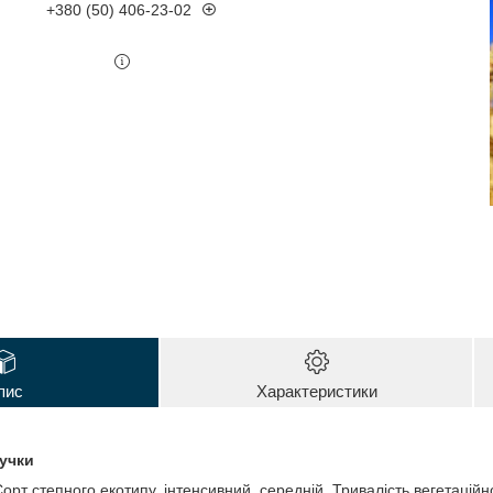
+380 (50) 406-23-02
пис
Характеристики
учки
орт степного екотипу, інтенсивний, середній. Тривалість вегетаційно