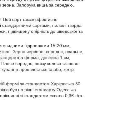
ня зерна. Запорука вища за середню,
у. Цей сорт також ефективно
зі стандартними сортами, пилок і тверда
оси, підвищену опірність до шведської та
остевидними відростками 15-20 мм,
лижені. Зерно червоне, середнє, овальне,
о-ланцеретна форма, довжина 1 см,
. Плече середнє, внизу колоса скішене.
 купання проявляється слабо, колір
вій формі за стандартом Харковська 30
аріша був на рівні стандарту Одесська
рівнянні зі стандартом склала 0,36 т/га.