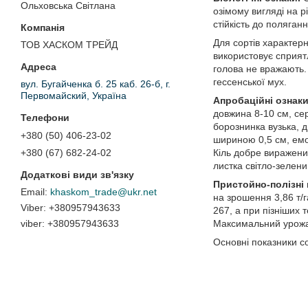
Ольховська Світлана
озімому вигляді на р
стійкість до поляган
Для сортів характерн
ТОВ ХАСКОМ ТРЕЙД
використовує сприятл
голова не вражають. 
гессенської мух.
вул. Бугайченка б. 25 каб. 26-б, г.
Первомайский, Україна
Апробаційні ознак
довжина 8-10 см, сер
борознинка вузька, 
+380 (50) 406-23-02
шириною 0,5 см, емоц
Кіль добре виражени
+380 (67) 682-24-02
листка світло-зелени
Пристойно-полізні
khaskom_trade@ukr.net
на зрошення 3,86 т/г
+380957943633
267, а при пізніших 
Максимальний урожай
viber
+380957943633
Основні показники с