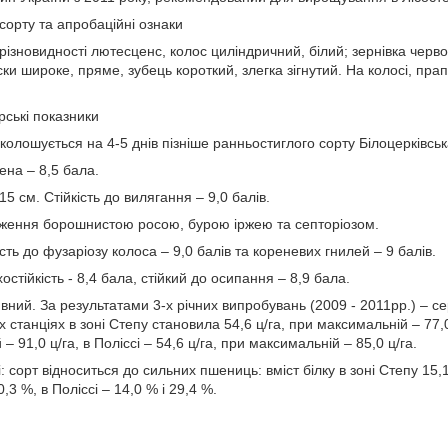
 сорту та апробаційні ознаки
різновидності лютесценс, колос циліндричний, білий; зернівка черво
ки широке, пряме, зубець короткий, злегка зігнутий. На колосі, пра
арські показники
олошується на 4-5 днів пізніше ранньостиглого сорту Білоцерківськ
ена – 8,5 бала.
5 см. Стійкість до вилягання – 9,0 балів.
аження борошнистою росою, бурою іржею та септоріозом.
сть до фузаріозу колоса – 9,0 балів та кореневих гнилей – 9 балів.
стійкість - 8,4 бала, стійкий до осипання – 8,9 бала.
вний. За результатами 3-х річних випробувань (2009 - 2011рр.) – 
станціях в зоні Степу становила 54,6 ц/га, при максимальній – 77,0 ц
– 91,0 ц/га, в Поліссі – 54,6 ц/га, при максимальній – 85,0 ц/га.
і: сорт відноситься до сильних пшениць: вміст білку в зоні Степу 15,
0,3 %, в Поліссі – 14,0 % і 29,4 %.