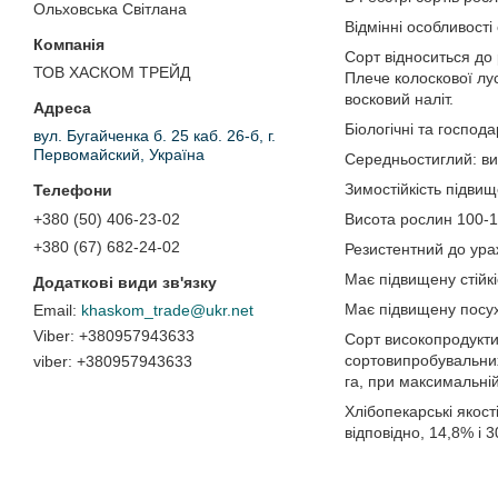
Ольховська Світлана
Відмінні особливості
Сорт відноситься до 
ТОВ ХАСКОМ ТРЕЙД
Плече колоскової лус
восковий наліт.
Біологічні та господ
вул. Бугайченка б. 25 каб. 26-б, г.
Первомайский, Україна
Середньостиглий: вик
Зимостійкість підвищ
Висота рослин 100-11
+380 (50) 406-23-02
+380 (67) 682-24-02
Резистентний до ур
Має підвищену стійкі
Має підвищену посухо
khaskom_trade@ukr.net
+380957943633
Сорт високопродукти
сортовипробувальних 
viber
+380957943633
га, при максимальній 
Хлібопекарські якост
відповідно, 14,8% і 3