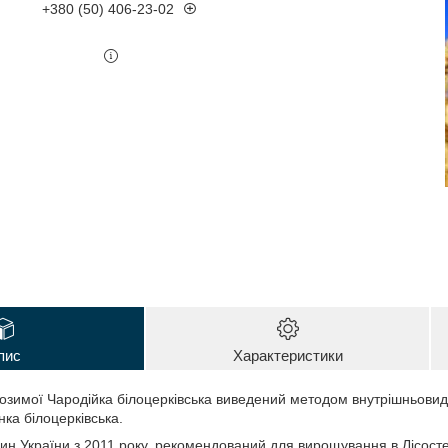
+380 (50) 406-23-02
пис
Характеристики
 озимої Чародійка білоцерківська виведений методом внутрішньовидо
нка білоцерківська.
лин України з 2011 року, рекомендований для вирощування в Лісостеп