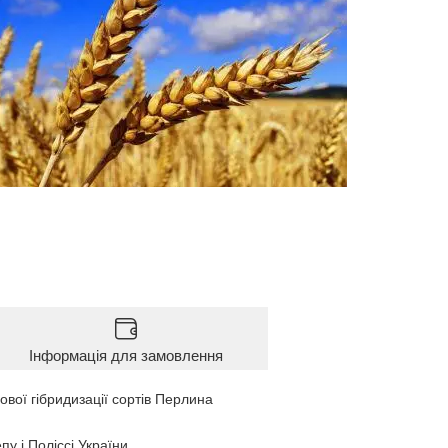
Інформація для замовлення
вої гібридизації сортів Перлина
у і Поліссі України.