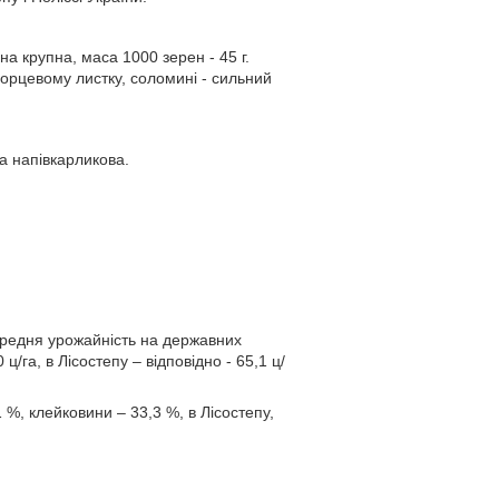
на крупна, маса 1000 зерен - 45 г.
порцевому листку, соломині - сильний
а напівкарликова.
середня урожайність на державних
/га, в Лісостепу – відповідно - 65,1 ц/
1 %, клейковини – 33,3 %, в Лісостепу,