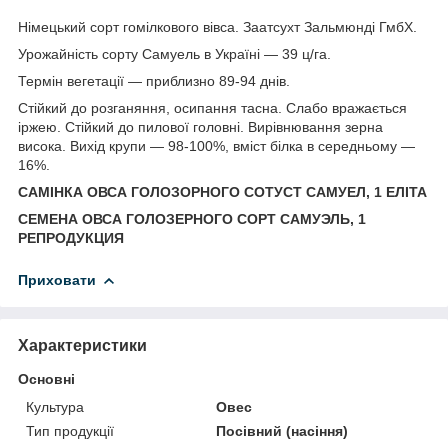
Німецький сорт гомілкового вівса. Заатсухт Зальмюнді ГмбХ.
Урожайність сорту Самуель в Україні — 39 ц/га.
Термін вегетації — приблизно 89-94 днів.
Стійкий до розганяння, осипання тасна. Слабо вражається
іржею. Стійкий до пилової головні. Вирівнювання зерна
висока. Вихід крупи — 98-100%, вміст білка в середньому —
16%.
САМІНКА ОВСА ГОЛОЗОРНОГО СОТУСТ САМУЕЛ, 1 ЕЛІТА
СЕМЕНА ОВСА ГОЛОЗЕРНОГО СОРТ САМУЭЛЬ, 1
РЕПРОДУКЦИЯ
Приховати
Характеристики
Основні
Культура
Овес
Тип продукції
Посівний (насіння)