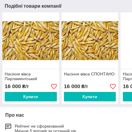
Подібні товари компанії
Насіння вівса
Насіння вівса СПОНТАНО
Насі
Парламентський
Пар
16 000
16 000
16 
₴/т
₴/т
Купити
Купити
Про нас
Рейтинг не сформований
Менше 5 відгуків за останній рік