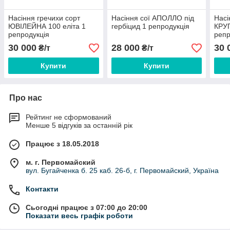
Насіння гречихи сорт
Насіння сої АПОЛЛО під
Насі
ЮВІЛЕЙНА 100 еліта 1
гербіцид 1 репродукція
КРУП
репродукція
репр
30 000
28 000
30 
₴/т
₴/т
Купити
Купити
Про нас
Рейтинг не сформований
Менше 5 відгуків за останній рік
Працює з 18.05.2018
м. г. Первомайский
вул. Бугайченка б. 25 каб. 26-б, г. Первомайский, Україна
Контакти
Сьогодні працює з 07:00 до 20:00
Показати весь графік роботи