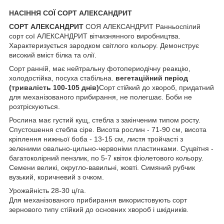
НАСІННЯ СОЇ СОРТ АЛЕКСАНДРИТ
СОРТ АЛЕКСАНДРИТ
СОЯ АЛЕКСАНДРИТ Ранньоспілий
сорт сої АЛЕКСАНДРИТ вітчизнянного виробництва.
Характеризується зародком світлого кольору. Демонструє
високий вміст білка та олії.
Сорт ранній, має нейтральну фотопериодічну реакцію,
холодостійка, посуха стабільна.
вегетаційний період
(тривалість 100-105 днів)
Сорт стійкий до хвороб, придатний
для механізованого прибирання, не полегшає. Боби не
розтріскуються.
Рослина має густий кущ, стебла з закінченим типом росту.
Спустошення стебла сіре. Висота рослин - 71-90 см, висота
кріплення нижньої боба - 13-15 см, листя тройчасті з
зеленими овально-цильно-червоніми пластинками. Суцвітня -
багатоколірний пензлик, по 5-7 квіток фіолетового кольору.
Семени великі, округло-вавильні, жовті. Симяний рубчик
вузький, коричневий з очком.
Урожайність 28-30 ц/га.
Для механізованого прибирання використовують сорт
зернового типу стійкий до основних хвороб і шкідників.