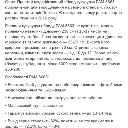
Опис: Простий модифікований гібрид кукурудзи РАМ 8663
призначений для вирощування на зерно в степовій, лісово-
зоні та на території Полісся. Є в федеральному реєстрі сортів
рослин України з 2016 року.
Рослини кукурудзи гібриду РАМ 8663 не кущяться, мають
порівняно невелику довжину (230 см) і 15-17 листя на
основному стебел. Початок вирізняється конусоциліндричною
формою та гарною довжиною — 25-27 см. Висота його
кріплення розміщена на рівні 70 см. Стрижень качанка —
червоний, кількість рядів зерен — від 10 до 12. Зерна мають
жовто-жовтогарячий колір і належать до проміжного типу
(ближе до зубидного). Маса 1000 зерен становить приблизно
260-280 г.
Особливості РАМ 8663:
• Високостійкий до ураження найпоширенішими інфекційними
захворюваннями та шкідниками;
• Надзвичайно стійкий до полірування та стьобання;
• Має високий ступінь запахості;
• Гарантує високий урожай сухого зерна — до 13-14 т/га;
• Вихід зерна становить 82%, показник вмісту крохмалю в
зернах — 72,1%, білка — 8%;