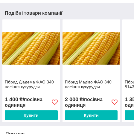
Подібні товари компанії
Гібрид Діадема ФАО 340
Гібрид Мадіво ФАО 340
Гібр
насіння кукурудзи
насіння кукурудзи
814
1 400
2 000
1 3
₴/посівна
₴/посівна
одиниця
одиниця
оди
Купити
Купити
Про нас