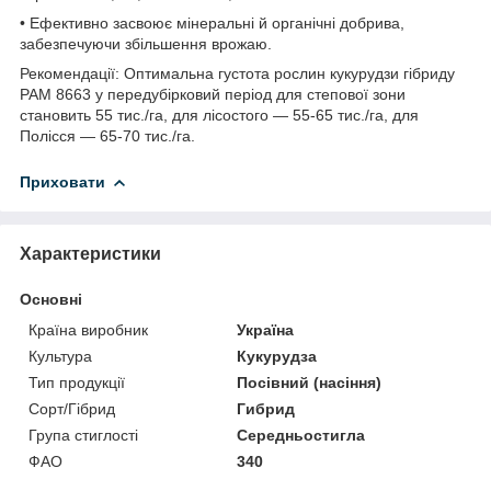
• Ефективно засвоює мінеральні й органічні добрива,
забезпечуючи збільшення врожаю.
Рекомендації: Оптимальна густота рослин кукурудзи гібриду
РАМ 8663 у передубірковий період для степової зони
становить 55 тис./га, для лісостого — 55-65 тис./га, для
Полісся — 65-70 тис./га.
Приховати
Характеристики
Основні
Країна виробник
Україна
Культура
Кукурудза
Тип продукції
Посівний (насіння)
Сорт/Гібрид
Гибрид
Група стиглості
Середньостигла
ФАО
340